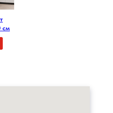
т
 см